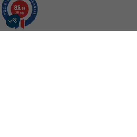
8.6
/10
271 avis
ASAC-FAPES
Centre d'aide
Souscrire As
Cen
Re
Es
ASAC-FAPES
Ne
20 Place des Vins de France
75012 Paris
Contactez-nous du lundi au